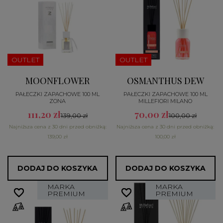
OUTLET
OUTLET
MOONFLOWER
OSMANTHUS DEW
PAŁECZKI ZAPACHOWE 100 ML
PAŁECZKI ZAPACHOWE 100 ML
ZONA
MILLEFIORI MILANO
111,20 zł
70,00 zł
139,00 zł
100,00 zł
Najniższa cena z 30 dni przed obniżką:
Najniższa cena z 30 dni przed obniżką:
139,00 zł
100,00 zł
DODAJ DO KOSZYKA
DODAJ DO KOSZYKA
MARKA
MARKA
favorite_border
favorite_border
favorite_border
favorite_border
PREMIUM
PREMIUM