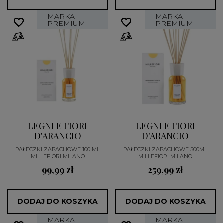
MARKA
MARKA
favorite_border
favorite_border
favorite_border
favorite_border
PREMIUM
PREMIUM
LEGNI E FIORI
LEGNI E FIORI
D'ARANCIO
D'ARANCIO
PAŁECZKI ZAPACHOWE 100 ML
PAŁECZKI ZAPACHOWE 500ML
MILLEFIORI MILANO
MILLEFIORI MILANO
99,99 zł
259,99 zł
DODAJ DO KOSZYKA
DODAJ DO KOSZYKA
MARKA
MARKA