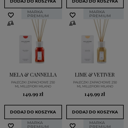
DODAJ DO KOSZYKA
DODAJ DO KOSZYKA
MARKA
MARKA
favorite_border
favorite_border
favorite_border
favorite_border
PREMIUM
PREMIUM
MELA & CANNELLA
LIME & VETIVER
PAŁECZKI ZAPACHOWE 250
PAŁECZKI ZAPACHOWE 250
ML MILLEFIORI MILANO
ML MILLEFIORI MILANO
149,99 zł
149,99 zł
DODAJ DO KOSZYKA
DODAJ DO KOSZYKA
MARKA
MARKA
favorite_border
favorite_border
favorite_border
favorite_border
PREMIUM
PREMIUM