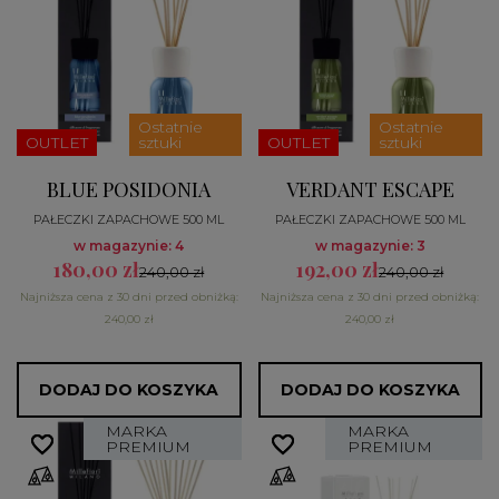
Ostatnie
Ostatnie
OUTLET
sztuki
OUTLET
sztuki
BLUE POSIDONIA
VERDANT ESCAPE
PAŁECZKI ZAPACHOWE 500 ML
PAŁECZKI ZAPACHOWE 500 ML
w magazynie: 4
w magazynie: 3
180,00 zł
192,00 zł
240,00 zł
240,00 zł
Najniższa cena z 30 dni przed obniżką:
Najniższa cena z 30 dni przed obniżką:
240,00 zł
240,00 zł
DODAJ DO KOSZYKA
DODAJ DO KOSZYKA
MARKA
MARKA
favorite_border
favorite_border
favorite_border
favorite_border
PREMIUM
PREMIUM