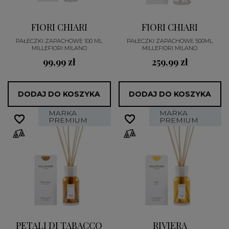
FIORI CHIARI
FIORI CHIARI
PAŁECZKI ZAPACHOWE 100 ML
PAŁECZKI ZAPACHOWE 500ML
MILLEFIORI MILANO
MILLEFIORI MILANO
99,99 zł
259,99 zł
DODAJ DO KOSZYKA
DODAJ DO KOSZYKA
MARKA
MARKA
favorite_border
favorite_border
favorite_border
favorite_border
PREMIUM
PREMIUM
PETALI DI TABACCO
RIVIERA