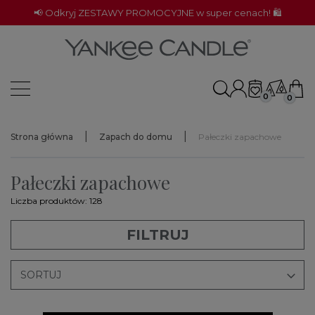
📢 Odkryj ZESTAWY PROMOCYJNE w super cenach! 🛍️
0
0
Strona główna
Zapach do domu
Pałeczki zapachowe
Pałeczki zapachowe
Liczba produktów: 128
FILTRUJ

SORTUJ