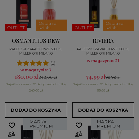
Ostatnie
Ostatnie
OUTLET
sztuki
OUTLET
sztuki
OSMANTHUS DEW
RIVIERA
PAŁECZKI ZAPACHOWE 500 ML
PAŁECZKI ZAPACHOWE 100 ML
MILLEFIORI MILANO
MILLEFIORI MILANO
w magazynie: 21
(1)
w magazynie: 3
180,00 zł
74,99 zł
240,00 zł
99,99 zł
Najniższa cena z 30 dni przed obniżką:
Najniższa cena z 30 dni przed obniżką:
240,00 zł
99,99 zł
DODAJ DO KOSZYKA
DODAJ DO KOSZYKA
MARKA
MARKA
favorite_border
favorite_border
favorite_border
favorite_border
PREMIUM
PREMIUM