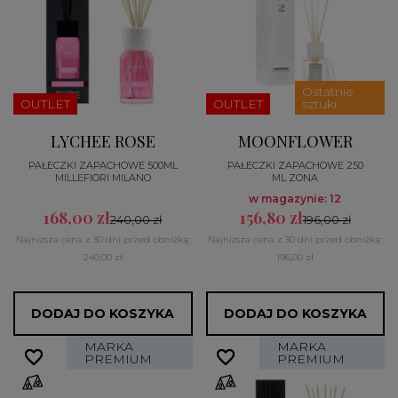
Ostatnie
OUTLET
OUTLET
sztuki
LYCHEE ROSE
MOONFLOWER
PAŁECZKI ZAPACHOWE 500ML
PAŁECZKI ZAPACHOWE 250
MILLEFIORI MILANO
ML ZONA
w magazynie: 12
168,00 zł
156,80 zł
240,00 zł
196,00 zł
Najniższa cena z 30 dni przed obniżką:
Najniższa cena z 30 dni przed obniżką:
240,00 zł
196,00 zł
DODAJ DO KOSZYKA
DODAJ DO KOSZYKA
MARKA
MARKA
favorite_border
favorite_border
favorite_border
favorite_border
PREMIUM
PREMIUM