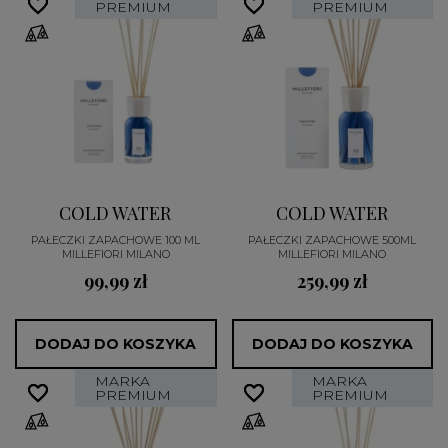
favorite_border
favorite_border
favorite_border
favorite_border
PREMIUM
PREMIUM
COLD WATER
COLD WATER
PAŁECZKI ZAPACHOWE 100 ML
PAŁECZKI ZAPACHOWE 500ML
MILLEFIORI MILANO
MILLEFIORI MILANO
99,99 zł
259,99 zł
DODAJ DO KOSZYKA
DODAJ DO KOSZYKA
MARKA
MARKA
favorite_border
favorite_border
favorite_border
favorite_border
PREMIUM
PREMIUM