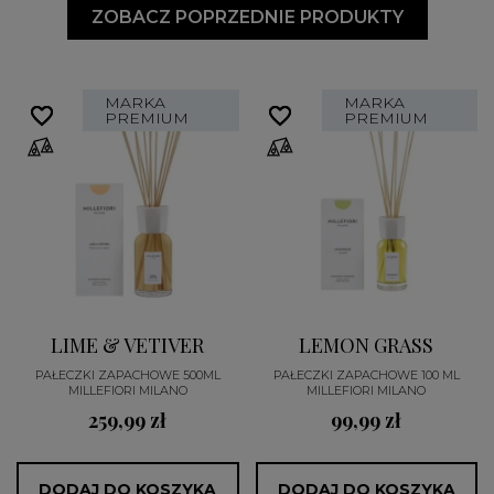
ZOBACZ POPRZEDNIE PRODUKTY
MARKA
MARKA
favorite_border
favorite_border
favorite_border
favorite_border
PREMIUM
PREMIUM
LIME & VETIVER
LEMON GRASS
PAŁECZKI ZAPACHOWE 500ML
PAŁECZKI ZAPACHOWE 100 ML
MILLEFIORI MILANO
MILLEFIORI MILANO
259,99 zł
99,99 zł
DODAJ DO KOSZYKA
DODAJ DO KOSZYKA