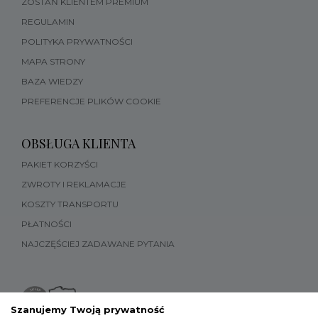
ZOSTAŃ KLIENTEM PREMIUM
REGULAMIN
POLITYKA PRYWATNOŚCI
MAPA STRONY
BAZA WIEDZY
PREFERENCJE PLIKÓW COOKIE
OBSŁUGA KLIENTA
PAKIET KORZYŚCI
ZWROTY I REKLAMACJE
KOSZTY TRANSPORTU
PŁATNOŚCI
NAJCZĘŚCIEJ ZADAWANE PYTANIA
Szanujemy Twoją prywatność