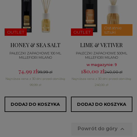
Ostatnie
OUTLET
OUTLET
sztuki
HONEY & SEA SALT
LIME & VETIVER
PAŁECZKI ZAPACHOWE 100 ML
PAŁECZKI ZAPACHOWE 500ML
MILLEFIORI MILANO
MILLEFIORI MILANO
w magazynie: 9
74,99 zł
180,00 zł
99,99 zł
240,00 zł
Najniższa cena z 30 dni przed obniżką:
Najniższa cena z 30 dni przed obniżką:
99,99 zł
240,00 zł
DODAJ DO KOSZYKA
DODAJ DO KOSZYKA

Powrót do góry