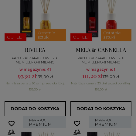
Ostatnie
Ostatnie
OUTLET
sztuki
OUTLET
sztuki
RIVIERA
MELA & CANNELLA
PAŁECZKI ZAPACHOWE 250
PAŁECZKI ZAPACHOWE 250
ML MILLEFIORI MILANO
ML MILLEFIORI MILANO
w magazynie: 41
w magazynie: 1
97,30 zł
111,20 zł
139,00 zł
139,00 zł
Najniższa cena z 30 dni przed obniżką:
Najniższa cena z 30 dni przed obniżką:
139,00 zł
139,00 zł
DODAJ DO KOSZYKA
DODAJ DO KOSZYKA
MARKA
MARKA
favorite_border
favorite_border
favorite_border
favorite_border
PREMIUM
PREMIUM