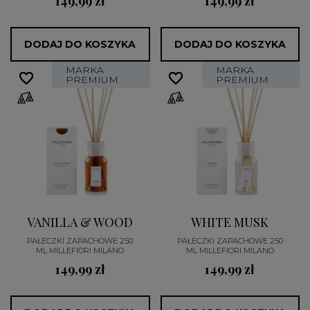
149,99 zł
149,99 zł
DODAJ DO KOSZYKA
DODAJ DO KOSZYKA
MARKA
MARKA
favorite_border
favorite_border
favorite_border
favorite_border
PREMIUM
PREMIUM
VANILLA & WOOD
WHITE MUSK
PAŁECZKI ZAPACHOWE 250
PAŁECZKI ZAPACHOWE 250
ML MILLEFIORI MILANO
ML MILLEFIORI MILANO
149,99 zł
149,99 zł