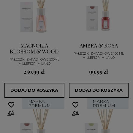
MAGNOLIA
AMBRA & ROSA
BLOSSOM & WOOD
PAŁECZKI ZAPACHOWE 100 ML
MILLEFIORI MILANO
PAŁECZKI ZAPACHOWE 500ML
MILLEFIORI MILANO
259,99 zł
99,99 zł
DODAJ DO KOSZYKA
DODAJ DO KOSZYKA
MARKA
MARKA
favorite_border
favorite_border
favorite_border
favorite_border
PREMIUM
PREMIUM