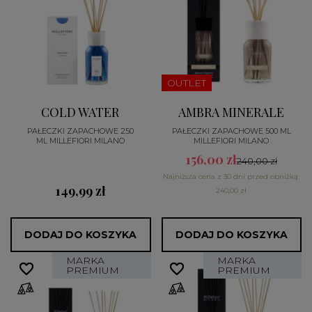
OUTLET
COLD WATER
AMBRA MINERALE
PAŁECZKI ZAPACHOWE 250
PAŁECZKI ZAPACHOWE 500 ML
ML MILLEFIORI MILANO
MILLEFIORI MILANO
156,00 zł
240,00 zł
Najniższa cena z 30 dni przed obniżką:
149,99 zł
240,00 zł
DODAJ DO KOSZYKA
DODAJ DO KOSZYKA
MARKA
MARKA
favorite_border
favorite_border
favorite_border
favorite_border
PREMIUM
PREMIUM