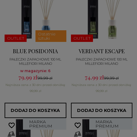
Ostatnie
OUTLET
sztuki
OUTLET
BLUE POSIDONIA
VERDANT ESCAPE
PAŁECZKI ZAPACHOWE 100 ML
PAŁECZKI ZAPACHOWE 100 ML
MILLEFIORI MILANO
MILLEFIORI MILANO
w magazynie: 6
79,99 zł
74,99 zł
99,99 zł
99,99 zł
Najniższa cena z 30 dni przed obniżką:
Najniższa cena z 30 dni przed obniżką:
99,99 zł
99,99 zł
DODAJ DO KOSZYKA
DODAJ DO KOSZYKA
MARKA
MARKA
favorite_border
favorite_border
favorite_border
favorite_border
PREMIUM
PREMIUM