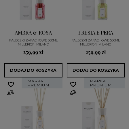
AMBRA & ROSA
FRESIA E PERA
PAŁECZKI ZAPACHOWE 500ML
PAŁECZKI ZAPACHOWE 500ML
MILLEFIORI MILANO
MILLEFIORI MILANO
259,99 zł
259,99 zł
DODAJ DO KOSZYKA
DODAJ DO KOSZYKA
MARKA
MARKA
favorite_border
favorite_border
favorite_border
favorite_border
PREMIUM
PREMIUM