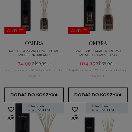
OUTLET
OUTLET
OMBRA
OMBRA
PAŁECZKI ZAPACHOWE 100 ML
PAŁECZKI ZAPACHOWE 250
MILLEFIORI MILANO
ML MILLEFIORI MILANO
74,99 zł
104,25 zł
99,99 zł
139,00 zł
Najniższa cena z 30 dni przed obniżką:
Najniższa cena z 30 dni przed obniżką:
99,99 zł
139,00 zł
DODAJ DO KOSZYKA
DODAJ DO KOSZYKA
MARKA
MARKA
favorite_border
favorite_border
favorite_border
favorite_border
PREMIUM
PREMIUM