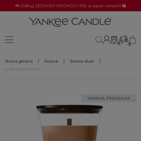
📢 Odkryj ZESTAWY PROMOCYJNE w super cenach! 🛍️
0
0
Strona główna
Świece
Świece duże
CAFÉ MACCHIATO
MARKA PREMIUM