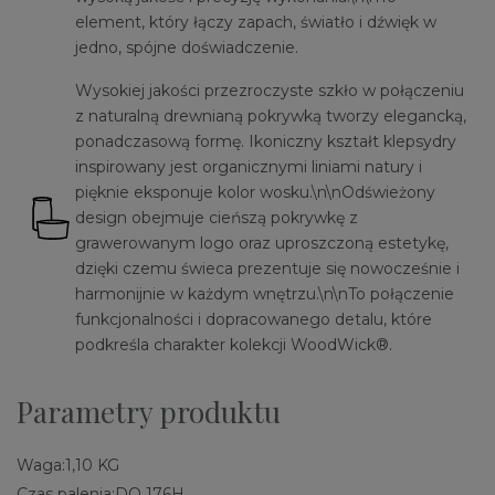
element, który łączy zapach, światło i dźwięk w
jedno, spójne doświadczenie.
Wysokiej jakości przezroczyste szkło w połączeniu
z naturalną drewnianą pokrywką tworzy elegancką,
ponadczasową formę. Ikoniczny kształt klepsydry
inspirowany jest organicznymi liniami natury i
pięknie eksponuje kolor wosku.\n\nOdświeżony
design obejmuje cieńszą pokrywkę z
grawerowanym logo oraz uproszczoną estetykę,
dzięki czemu świeca prezentuje się nowocześnie i
harmonijnie w każdym wnętrzu.\n\nTo połączenie
funkcjonalności i dopracowanego detalu, które
podkreśla charakter kolekcji WoodWick®.
Parametry produktu
Waga:
1,10 KG
Czas palenia:
DO 176H