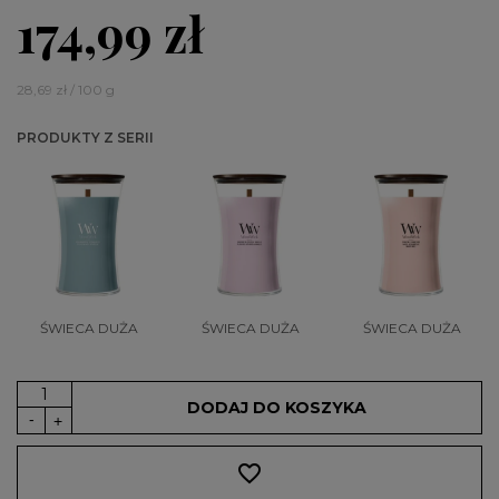
174,99 zł
28,69 zł / 100 g
PRODUKTY Z SERII
ŚWIECA DUŻA
ŚWIECA DUŻA
ŚWIECA DUŻA
DODAJ DO KOSZYKA
favorite_border