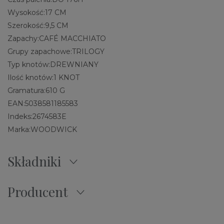
Wysokość:
17 CM
Szerokość:
9,5 CM
Zapachy:
CAFÉ MACCHIATO
Grupy zapachowe:
TRILOGY
Typ knotów:
DREWNIANY
Ilość knotów:
1 KNOT
Gramatura:
610 G
EAN:
5038581185583
Indeks:
2674583E
Marka:
WOODWICK
Składniki
Producent