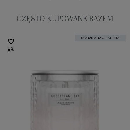
CZĘSTO KUPOWANE RAZEM
MARKA PREMIUM
favorite_border