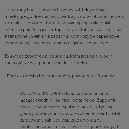
Drewniany knot Pluswick® tworzy subtelny dźwięk
trzaskającego drewna, wprowadzając do wnętrza atmosferę
kominka. Ulepszona formuła wosku łącząca składniki
roślinne i parafinę gwarantuje czyste, stabilne spalanie oraz
intensywne uwalnianie zapachu. Kompozycje zapachowe
tworzone są z wykorzystaniem olejków eterycznych.
To świeca zapachowa do salonu, która pozwala w pełni
zanurzyć się w zapachu, świetle i dźwięku.
* Formuła wosku bez siarczanów, parabenów i ftalanów.
Wosk WoodWick® to dopracowana formuła
łącząca składniki roślinne i parafinowe. Zapewnia
czyste, równomierne spalanie oraz estetyczną,
gładką powierzchnię podczas palenia. Skład został
opracowany tak, aby wspierać optymalne
uwalnianie zapachu i zachować elegancki wygląd