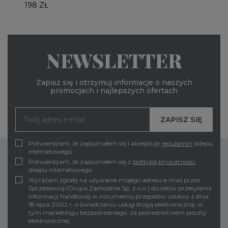
198 ZŁ
NEWSLETTER
Zapisz się i otrzymuj informacje o naszych
promocjach i najlepszych ofertach
Potwierdzam, że zapoznałem się i akceptuję
regulamin
sklepu
internetowego.
Potwierdzam, że zapoznałem się z
polityką prywatności
sklepu internetowego
Wyrażam zgodę na używanie mojego adresu e-mail przez
Sprzedawcę (Grupa Zachodnia Sp. z o.o.) do celów przesyłania
informacji handlowej w rozumieniu przepisów ustawy z dnia
18 lipca 2002 r. o świadczeniu usług drogą elektroniczną, w
tym marketingu bezpośredniego, za pośrednictwem poczty
elektronicznej.