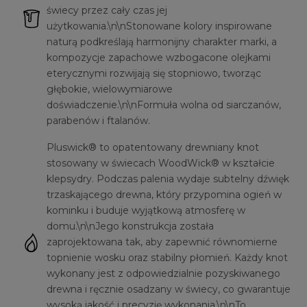
świecy przez cały czas jej
użytkowania.\n\nStonowane kolory inspirowane
naturą podkreślają harmonijny charakter marki, a
kompozycje zapachowe wzbogacone olejkami
eterycznymi rozwijają się stopniowo, tworząc
głębokie, wielowymiarowe
doświadczenie.\n\nFormuła wolna od siarczanów,
parabenów i ftalanów.
Pluswick® to opatentowany drewniany knot
stosowany w świecach WoodWick® w kształcie
klepsydry. Podczas palenia wydaje subtelny dźwięk
trzaskającego drewna, który przypomina ogień w
kominku i buduje wyjątkową atmosferę w
domu.\n\nJego konstrukcja została
zaprojektowana tak, aby zapewnić równomierne
topnienie wosku oraz stabilny płomień. Każdy knot
wykonany jest z odpowiedzialnie pozyskiwanego
drewna i ręcznie osadzany w świecy, co gwarantuje
wysoką jakość i precyzję wykonania.\n\nTo