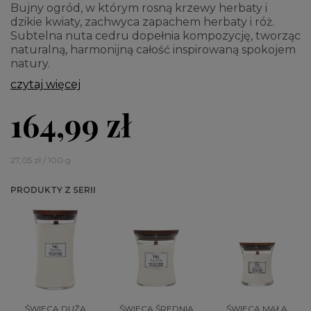
Bujny ogród, w którym rosną krzewy herbaty i
dzikie kwiaty, zachwyca zapachem herbaty i róż.
Subtelna nuta cedru dopełnia kompozycję, tworząc
naturalną, harmonijną całość inspirowaną spokojem
natury.
czytaj więcej
164,99 zł
27,05 zł / 100 g
PRODUKTY Z SERII
ŚWIECA DUŻA
ŚWIECA ŚREDNIA
ŚWIECA MAŁA