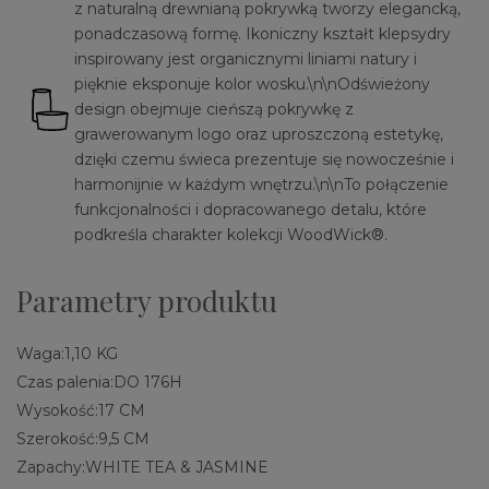
z naturalną drewnianą pokrywką tworzy elegancką,
ponadczasową formę. Ikoniczny kształt klepsydry
inspirowany jest organicznymi liniami natury i
pięknie eksponuje kolor wosku.\n\nOdświeżony
design obejmuje cieńszą pokrywkę z
grawerowanym logo oraz uproszczoną estetykę,
dzięki czemu świeca prezentuje się nowocześnie i
harmonijnie w każdym wnętrzu.\n\nTo połączenie
funkcjonalności i dopracowanego detalu, które
podkreśla charakter kolekcji WoodWick®.
Parametry produktu
Waga:
1,10 KG
Czas palenia:
DO 176H
Wysokość:
17 CM
Szerokość:
9,5 CM
Zapachy:
WHITE TEA & JASMINE