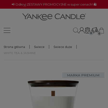
📢 Odkryj ZESTAWY PROMOCYJNE w super cenach! 🛍️
0
0
Strona główna
Świece
Świece duże
WHITE TEA & JASMINE
MARKA PREMIUM