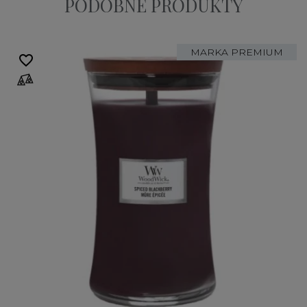
PODOBNE PRODUKTY
MARKA PREMIUM
favorite_border