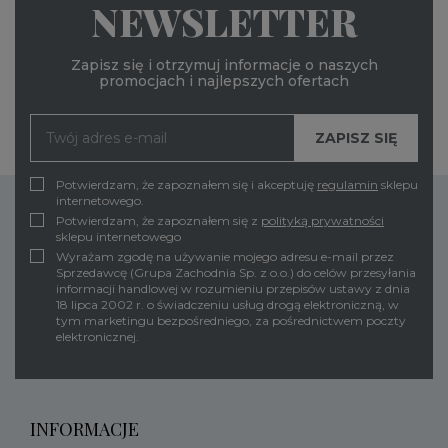
NEWSLETTER
Zapisz się i otrzymuj informacje o naszych
promocjach i najlepszych ofertach
Potwierdzam, że zapoznałem się i akceptuję
regulamin
sklepu
internetowego.
Potwierdzam, że zapoznałem się z
polityką prywatności
sklepu internetowego
Wyrażam zgodę na używanie mojego adresu e-mail przez
Sprzedawcę (Grupa Zachodnia Sp. z o.o.) do celów przesyłania
informacji handlowej w rozumieniu przepisów ustawy z dnia
18 lipca 2002 r. o świadczeniu usług drogą elektroniczną, w
tym marketingu bezpośredniego, za pośrednictwem poczty
elektronicznej.
INFORMACJE