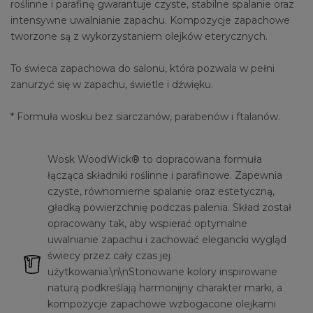
roślinne i parafinę gwarantuje czyste, stabilne spalanie oraz
intensywne uwalnianie zapachu. Kompozycje zapachowe
tworzone są z wykorzystaniem olejków eterycznych.
To świeca zapachowa do salonu, która pozwala w pełni
zanurzyć się w zapachu, świetle i dźwięku.
* Formuła wosku bez siarczanów, parabenów i ftalanów.
Wosk WoodWick® to dopracowana formuła
łącząca składniki roślinne i parafinowe. Zapewnia
czyste, równomierne spalanie oraz estetyczną,
gładką powierzchnię podczas palenia. Skład został
opracowany tak, aby wspierać optymalne
uwalnianie zapachu i zachować elegancki wygląd
świecy przez cały czas jej
użytkowania.\n\nStonowane kolory inspirowane
naturą podkreślają harmonijny charakter marki, a
kompozycje zapachowe wzbogacone olejkami