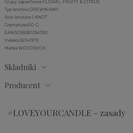
Grupy zapachowe:
FLORAL, FRUITY & CITRUS
Typ knotów:
DREWNIANY
Ilość knotów:
1 KNOT
Gramatura:
610 G
EAN:
5038581054780
Indeks:
2674197E
Marka:
WOODWICK
Składniki
Producent
#LOVEYOURCANDLE - zasady