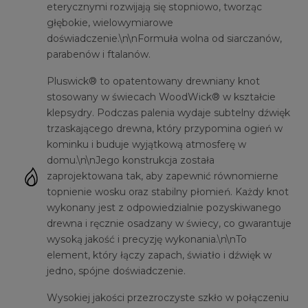
eterycznymi rozwijają się stopniowo, tworząc
głębokie, wielowymiarowe
doświadczenie.\n\nFormuła wolna od siarczanów,
parabenów i ftalanów.
Pluswick® to opatentowany drewniany knot
stosowany w świecach WoodWick® w kształcie
klepsydry. Podczas palenia wydaje subtelny dźwięk
trzaskającego drewna, który przypomina ogień w
kominku i buduje wyjątkową atmosferę w
domu.\n\nJego konstrukcja została
zaprojektowana tak, aby zapewnić równomierne
topnienie wosku oraz stabilny płomień. Każdy knot
wykonany jest z odpowiedzialnie pozyskiwanego
drewna i ręcznie osadzany w świecy, co gwarantuje
wysoką jakość i precyzję wykonania.\n\nTo
element, który łączy zapach, światło i dźwięk w
jedno, spójne doświadczenie.
Wysokiej jakości przezroczyste szkło w połączeniu