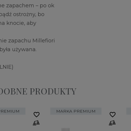
ne zapachem – po ok
ądź ostrożny, bo
na knocie, aby
ie zapachu Millefiori
 była używana.
LNIE)
ODOBNE PRODUKTY
PREMIUM
MARKA PREMIUM
favorite_border
favorite_border