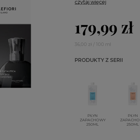
czytaj więcej
179,99 zł
36,00 zł / 100 ml
PRODUKTY Z SERII
PŁYN
PŁYN
ZAPACHOWY
ZAPACH
250ML
250ML