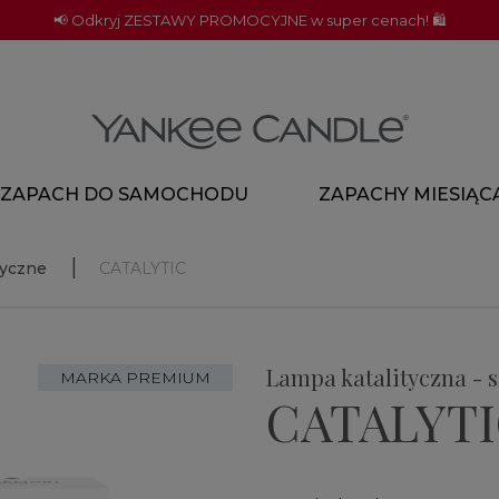
📢 Odkryj ZESTAWY PROMOCYJNE w super cenach! 🛍️
ZAPACH DO SAMOCHODU
ZAPACHY MIESIĄC
tyczne
CATALYTIC
Lampa katalityczna - 
MARKA PREMIUM
CATALYT