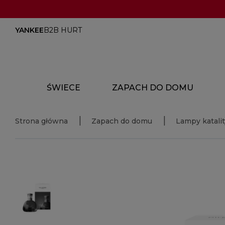
YANKEE
B2B HURT
ŚWIECE
ZAPACH DO DOMU
Strona główna
Zapach do domu
Lampy katali