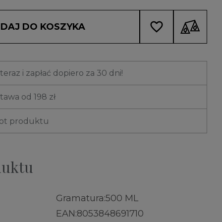
favorite_border
DAJ DO KOSZYKA
eraz i zapłać dopiero za 30 dni!
awa od 198 zł
rot produktu
duktu
Gramatura:
500 ML
EAN:
8053848691710