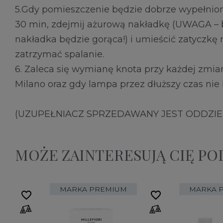
5.Gdy pomieszczenie będzie dobrze wypełnio
30 min, zdejmij ażurową nakładkę (UWAGA – b
nakładka będzie gorąca!) i umieścić zatyczkę 
zatrzymać spalanie.
6. Zaleca się wymianę knota przy każdej zmian
Milano oraz gdy lampa przez dłuższy czas nie
(UZUPEŁNIACZ SPRZEDAWANY JEST ODDZIE
MOŻE ZAINTERESUJĄ CIĘ P
MARKA PREMIUM
MARKA 
favorite_border
favorite_border