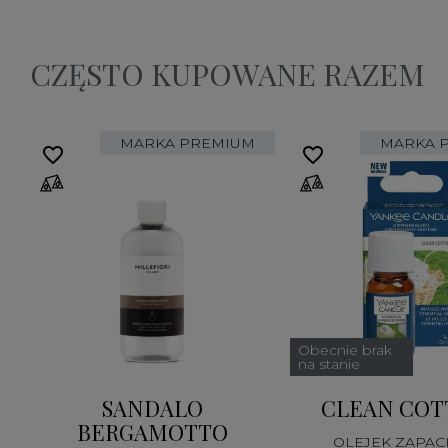
CZĘSTO KUPOWANE RAZEM
MARKA PREMIUM
MARKA 
favorite_border
favorite_border
Obecnie brak
na stanie
SANDALO
CLEAN COT
BERGAMOTTO
OLEJEK ZAPA