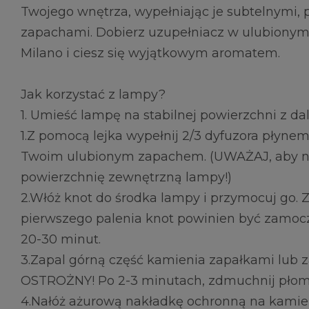
Twojego wnętrza, wypełniając je subtelnymi
zapachami. Dobierz uzupełniacz w ulubionym 
Milano i ciesz się wyjątkowym aromatem.
Jak korzystać z lampy?
1. Umieść lampę na stabilnej powierzchni z dal
1.Z pomocą lejka wypełnij 2/3 dyfuzora płyne
Twoim ulubionym zapachem. (UWAŻAJ, aby ni
powierzchnię zewnętrzną lampy!)
2.Włóż knot do środka lampy i przymocuj go. 
pierwszego palenia knot powinien być zamocz
20-30 minut.
3.Zapal górną część kamienia zapałkami lub 
OSTROŻNY! Po 2-3 minutach, zdmuchnij płom
4.Nałóż ażurową nakładkę ochronną na kamie