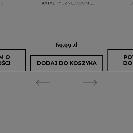
IC
KATALITYCZNEJ 500ML
U
CATALYTIC
ł
69,99 zł
M O
PO
ŚCI
DODAJ DO KOSZYKA
DO