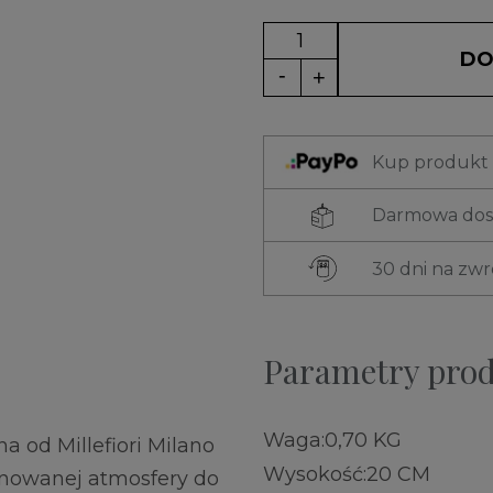
DO
Kup produkt t
Darmowa dost
30 dni na zw
Parametry pro
Waga:
0,70 KG
a od Millefiori Milano
Wysokość:
20 CM
nowanej atmosfery do