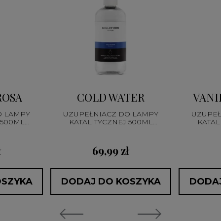
ROSA
COLD WATER
VANI
O LAMPY
UZUPEŁNIACZ DO LAMPY
UZUPEŁ
 500ML
KATALITYCZNEJ 500ML
KATAL
C
CATALYTIC
ł
69,99 zł
OSZYKA
DODAJ DO KOSZYKA
DODAJ