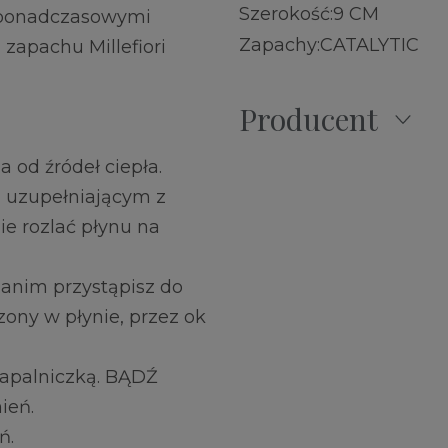
Szerokość:
9 CM
, ponadczasowymi
Zapachy:
CATALYTIC
zapachu Millefiori
Producent
a od źródeł ciepła.
m uzupełniającym z
e rozlać płynu na
Zanim przystąpisz do
ony w płynie, przez ok
zapalniczką. BĄDŹ
ień.
ń.