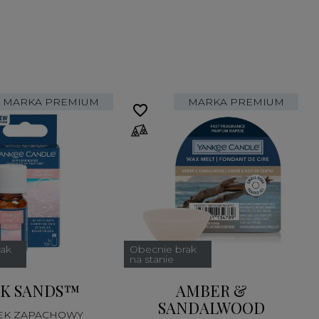
MARKA PREMIUM
MARKA PREMIUM
favorite_border
fa
rak
Obecnie brak
na stanie
NK SANDS™
AMBER &
SANDALWOOD
EK ZAPACHOWY